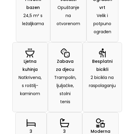
bazen
Opuštanje
vrt
24,5 m² s
na
Velik i
ležaljkama
otvorenom
potpuno
ograđen
Ljetna
Zabava
Besplatni
kuhinja
za djecu
bicikli
Natkrivena,
Trampolin,
2 bicikla na
s roštilj-
ljuljačke,
raspolaganju
kaminom
stolni
tenis
3
3
Moderna