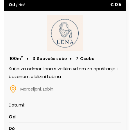
Od
€ 135
/ Noć
2
100m
3
Spavaće sobe
7
Osoba
Kuća za odmor Lena s velikim vrtom za opuštanje i
bazenom u blizini Labina
Marceljani, Labin
Datumi: