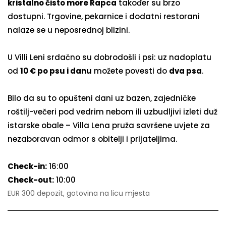
kristalno čisto more Rapca
također su brzo
dostupni. Trgovine, pekarnice i dodatni restorani
nalaze se u neposrednoj blizini.
U Villi Leni srdačno su dobrodošli i psi: uz nadoplatu
od
10 € po psu i danu
možete povesti do
dva psa
.
Bilo da su to opušteni dani uz bazen, zajedničke
roštilj-večeri pod vedrim nebom ili uzbudljivi izleti duž
istarske obale – Villa Lena pruža savršene uvjete za
nezaboravan odmor s obitelji i prijateljima.
Check-in:
16:00
Check-out:
10:00
EUR 300 depozit, gotovina na licu mjesta