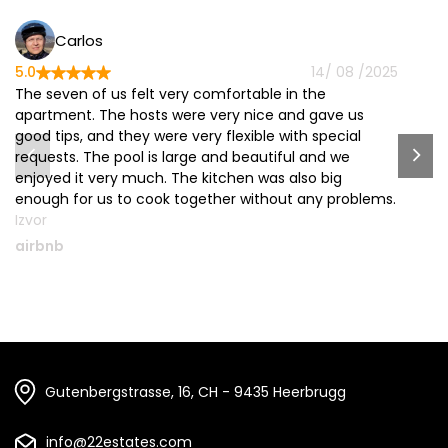
Carlos
5.0
5.
14/ 08 /2025
The seven of us felt very comfortable in the
Th
apartment. The hosts were very nice and gave us
r
good tips, and they were very flexible with special
ol
requests. The pool is large and beautiful and we
mi
enjoyed it very much. The kitchen was also big
c
enough for us to cook together without any problems.
th
Izvor
Iz
airbnb
a
Gutenbergstrasse, 16, CH - 9435 Heerbrugg
info@22estates.com