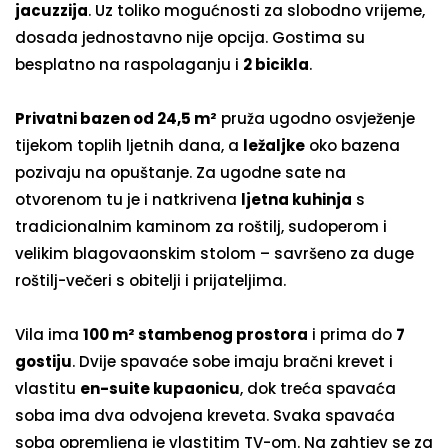
jacuzzija
. Uz toliko mogućnosti za slobodno vrijeme,
dosada jednostavno nije opcija. Gostima su
besplatno na raspolaganju i
2 bicikla
.
Privatni bazen od 24,5 m²
pruža ugodno osvježenje
tijekom toplih ljetnih dana, a
ležaljke
oko bazena
pozivaju na opuštanje. Za ugodne sate na
otvorenom tu je i natkrivena
ljetna kuhinja
s
tradicionalnim kaminom za roštilj, sudoperom i
velikim blagovaonskim stolom – savršeno za duge
roštilj-večeri s obitelji i prijateljima.
Vila ima
100 m² stambenog prostora
i prima do
7
gostiju
. Dvije spavaće sobe imaju bračni krevet i
vlastitu
en-suite kupaonicu
, dok treća spavaća
soba ima dva odvojena kreveta. Svaka spavaća
soba opremljena je vlastitim TV-om. Na zahtjev se za