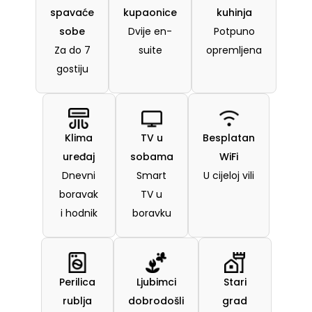
spavaće
kupaonice
kuhinja
sobe
Dvije en-
Potpuno
Za do 7
suite
opremljena
gostiju
Klima
TV u
Besplatan
uređaj
sobama
WiFi
Dnevni
Smart
U cijeloj vili
boravak
TV u
i hodnik
boravku
Perilica
Ljubimci
Stari
rublja
dobrodošli
grad