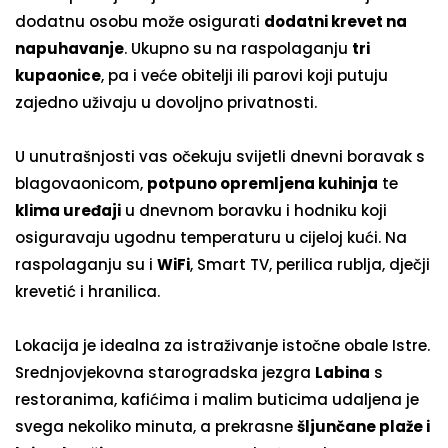
dodatnu osobu može osigurati
dodatni krevet na
napuhavanje
. Ukupno su na raspolaganju
tri
kupaonice
, pa i veće obitelji ili parovi koji putuju
zajedno uživaju u dovoljno privatnosti.
U unutrašnjosti vas očekuju svijetli dnevni boravak s
blagovaonicom,
potpuno opremljena kuhinja
te
klima uređaji
u dnevnom boravku i hodniku koji
osiguravaju ugodnu temperaturu u cijeloj kući. Na
raspolaganju su i
WiFi
, Smart TV, perilica rublja, dječji
krevetić i hranilica.
Lokacija je idealna za istraživanje istočne obale Istre.
Srednjovjekovna starogradska jezgra
Labina
s
restoranima, kafićima i malim buticima udaljena je
svega nekoliko minuta, a prekrasne
šljunčane plaže i