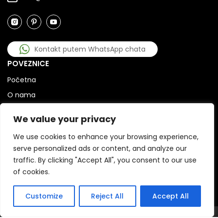
Kontakt putem WhatsApp chata
POVEZNICE
Početna
O nama
Kontakt
We value your privacy
Odabir plaže u Labinu
We use cookies to enhance your browsing experience,
KORISNE POVEZNICE
serve personalized ads or content, and analyze our
Opći uvjeti
Politika privatnosti
traffic. By clicking "Accept All", you consent to our use
Politika kolačića
Impressum
of cookies.
DMCA
Putujte kao domaći u
3
Hrvatskoj
Contact us
Customize
Reject All
Accept All
© 22 Estates GmbH 2015 - 2026