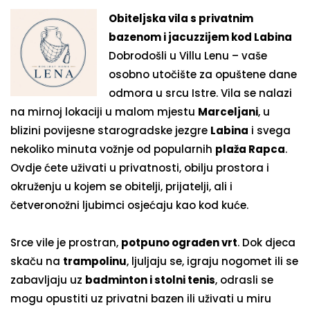
Obiteljska vila s privatnim
bazenom i jacuzzijem kod Labina
Dobrodošli u Villu Lenu – vaše
osobno utočište za opuštene dane
odmora u srcu Istre. Vila se nalazi
na mirnoj lokaciji u malom mjestu
Marceljani
, u
blizini povijesne starogradske jezgre
Labina
i svega
nekoliko minuta vožnje od popularnih
plaža Rapca
.
Ovdje ćete uživati u privatnosti, obilju prostora i
okruženju u kojem se obitelji, prijatelji, ali i
četveronožni ljubimci osjećaju kao kod kuće.
Srce vile je prostran,
potpuno ograđen vrt
. Dok djeca
skaču na
trampolinu
, ljuljaju se, igraju nogomet ili se
zabavljaju uz
badminton i stolni tenis
, odrasli se
mogu opustiti uz privatni bazen ili uživati u miru