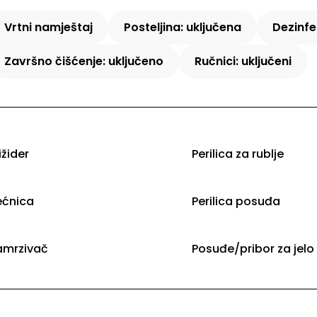
Vrtni namještaj
Posteljina: uključena
Dezinfe
Završno čišćenje: uključeno
Ručnici: uključeni
ižider
Perilica za rublje
ećnica
Perilica posuđa
amrzivač
Posuđe/pribor za jelo