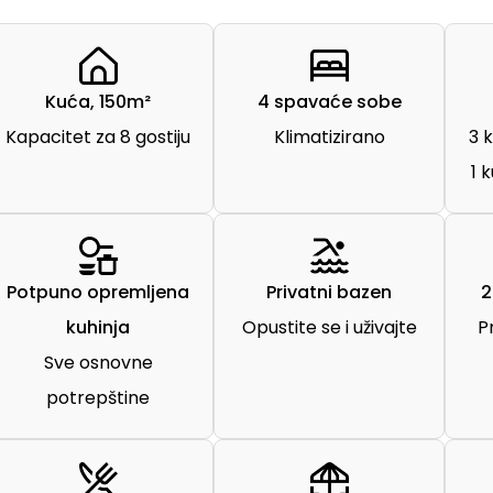
Kuća, 150m²
4 spavaće sobe
Kapacitet za 8 gostiju
Klimatizirano
3 
1 
Potpuno opremljena
Privatni bazen
2
kuhinja
Opustite se i uživajte
P
Sve osnovne
potrepštine