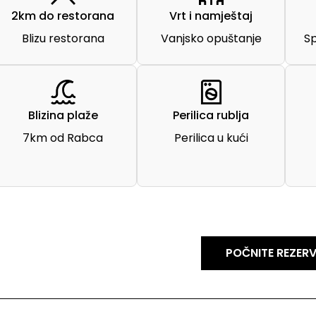
2km do restorana
Vrt i namještaj
Blizu restorana
Vanjsko opuštanje
S
Blizina plaže
Perilica rublja
7km od Rabca
Perilica u kući
POČNITE REZERV