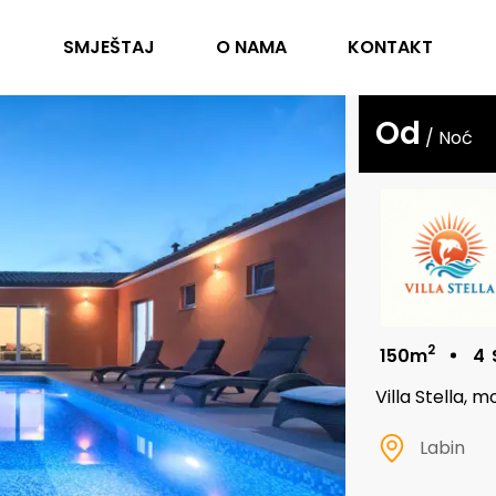
SMJEŠTAJ
O NAMA
KONTAKT
Od
/ Noć
2
150m
4
Villa Stella,
Labin