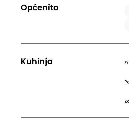
Općenito
Kuhinja
Fr
P
Z