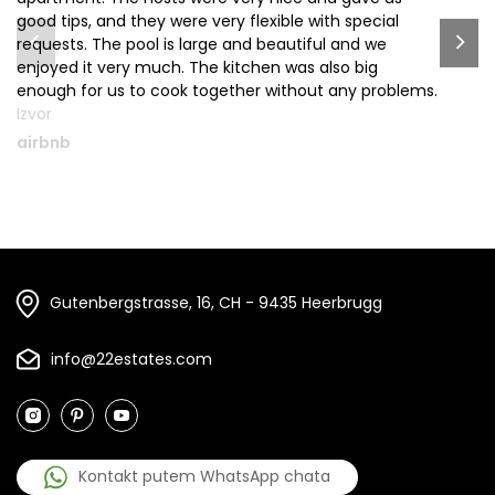
good tips, and they were very flexible with special
ol
requests. The pool is large and beautiful and we
mi
enjoyed it very much. The kitchen was also big
c
enough for us to cook together without any problems.
th
Izvor
Iz
airbnb
a
Gutenbergstrasse, 16, CH - 9435 Heerbrugg
info@22estates.com
Kontakt putem WhatsApp chata