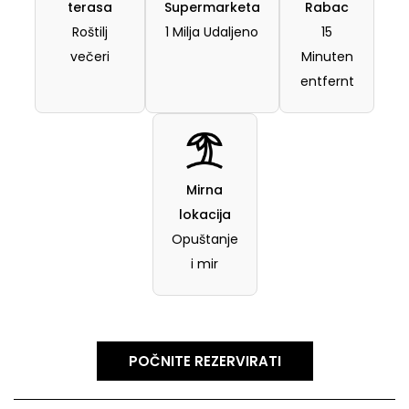
terasa
Supermarketa
Rabac
Roštilj
1 Milja Udaljeno
15
večeri
Minuten
entfernt
Mirna
lokacija
Opuštanje
i mir
POČNITE REZERVIRATI