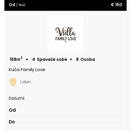
Od
€ 150
/ Noć
2
168m
4
Spavaće sobe
8
Osoba
Kuća Family Love
Labin
Datumi: