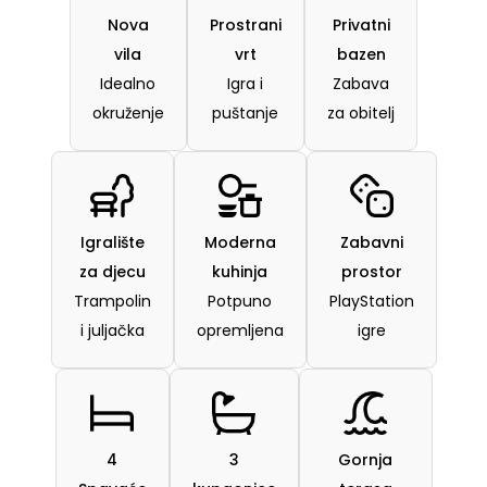
Nova
Prostrani
Privatni
vila
vrt
bazen
Idealno
Igra i
Zabava
okruženje
puštanje
za obitelj
Igralište
Moderna
Zabavni
za djecu
kuhinja
prostor
Trampolin
Potpuno
PlayStation
i juljačka
opremljena
igre
4
3
Gornja