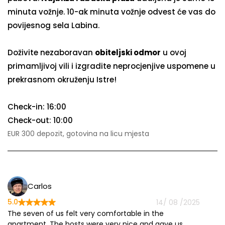
minuta vožnje. 10-ak minuta vožnje odvest će vas do
povijesnog sela Labina.
Doživite nezaboravan
obiteljski odmor
u ovoj
primamljivoj vili i izgradite neprocjenjive uspomene u
prekrasnom okruženju Istre!
Check-in: 16:00
Check-out: 10:00
EUR 300 depozit, gotovina na licu mjesta
Carlos
5.0
5.
14/ 08 /2025
The seven of us felt very comfortable in the
Th
apartment. The hosts were very nice and gave us
r