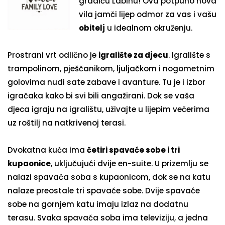
gradiću Labinu! Ova potpuno nova
vila jamči lijep odmor za vas i vašu
obitelj
u idealnom okruženju.
Prostrani vrt odlično je
igralište za djecu
. Igralište s
trampolinom, pješčanikom, ljuljačkom i nogometnim
golovima nudi sate zabave i avanture. Tu je i izbor
igračaka kako bi svi bili angažirani. Dok se vaša
djeca igraju na igralištu, uživajte u lijepim večerima
uz roštilj na natkrivenoj terasi.
Dvokatna kuća ima
četiri spavaće sobe i tri
kupaonice
, uključujući dvije en-suite. U prizemlju se
nalazi spavaća soba s kupaonicom, dok se na katu
nalaze preostale tri spavaće sobe. Dvije spavaće
sobe na gornjem katu imaju izlaz na dodatnu
terasu. Svaka spavaća soba ima televiziju, a jedna