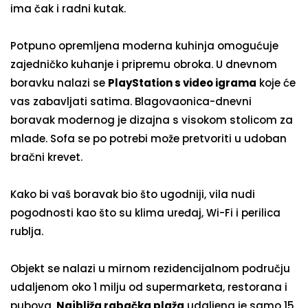
ima čak i radni kutak.
Potpuno opremljena moderna kuhinja omogućuje
zajedničko kuhanje i pripremu obroka. U dnevnom
boravku nalazi se
PlayStation s video igrama
koje će
vas zabavljati satima. Blagovaonica-dnevni
boravak modernog je dizajna s visokom stolicom za
mlade. Sofa se po potrebi može pretvoriti u udoban
bračni krevet.
Kako bi vaš boravak bio što ugodniji, vila nudi
pogodnosti kao što su klima uređaj, Wi-Fi i perilica
rublja.
Objekt se nalazi u mirnom rezidencijalnom području
udaljenom oko 1 milju od supermarketa, restorana i
pubova.
Najbliža rabačka plaža
udaljena je samo 15