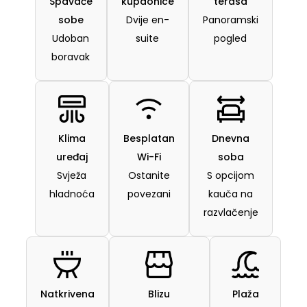
Spavaće
kupaonice
terasa
sobe
Dvije en-
Panoramski
Udoban
suite
pogled
boravak
Klima
Besplatan
Dnevna
uređaj
Wi-Fi
soba
Svježa
Ostanite
S opcijom
hladnoća
povezani
kauča na
razvlačenje
Natkrivena
Blizu
Plaža